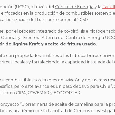
epción (UCSC), a través del
Centro de Energía
y la
Facul
nfocados en la producción de combustibles sostenibles p
scarbonización del transporte aéreo al 2050.
uel por el proceso integrado de co-pirólisis e hidrogenació
e Ciencias y Directora Alterna del Centro de Energía UCS
r de lignina Kraft y aceite de fritura usado.
eite con propiedades similares a los hidrocarburos conven
rimas locales y fortaleciendo la capacidad instalada de
o a combustibles sostenibles de aviación y obtuvimos re
afíos, pero este avance es un paso decisivo para Chile”, 
esas como CIPA, COVEMAR y ECOCOPTER.
l proyecto “Biorrefinería de aceite de camelina para la 
bezas, académico de la Facultad de Ciencias e investig